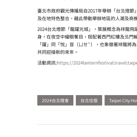
臺北市政府觀光傳播局自2017年舉辦「台北燈
及在地特色整合，藉此帶動舉辦地區的人潮及商
2024台北燈節「龍躍光城」，策展概念為祥龍
身，在夜空中耀眼奪目，搭配著西門紅樓及北門
「躍」同「悅」音（ㄩㄝˋ），也象徵著祥龍將
共同迎接新的來年。
活動資訊:
https://2024lanternfestival.travel.ta
2024台北燈會
台北住宿
Taipei City Ho