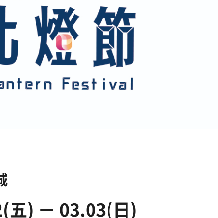
城
2(五) － 03.03(日)