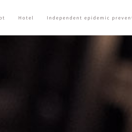
pt
Hotel
Independent epidemic prevent