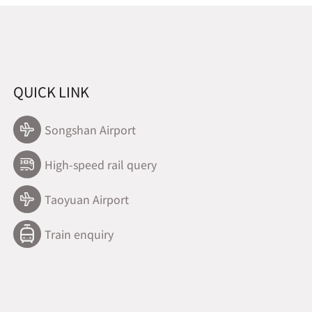
QUICK LINK
Songshan Airport
High-speed rail query
Taoyuan Airport
Train enquiry