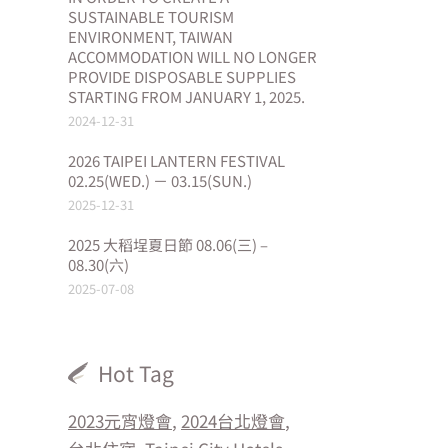
SUSTAINABLE TOURISM
ENVIRONMENT, TAIWAN
ACCOMMODATION WILL NO LONGER
PROVIDE DISPOSABLE SUPPLIES
STARTING FROM JANUARY 1, 2025.
2024-12-31
2026 TAIPEI LANTERN FESTIVAL
02.25(WED.) － 03.15(SUN.)
2025-12-31
2025 大稻埕夏日節 08.06(三) –
08.30(六)
2025-07-08
Hot Tag
2023元宵燈會
2024台北燈會