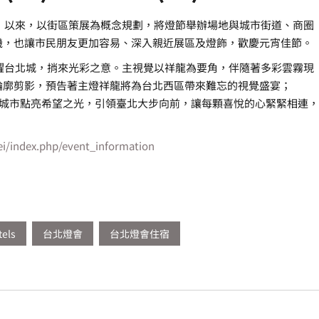
節」以來，以街區策展為概念規劃，將燈節舉辦場地與城市街道、商圈
機，也讓市民朋友更加容易、深入親近展區及燈飾，歡慶元宵佳節。
飛躍台北城，捎來光彩之意。主視覺以祥龍為要角，伴隨著多彩雲霧現
輪廓剪影，預告著主燈祥龍將為台北西區帶來難忘的視覺盛宴；
為城市點亮希望之光，引領臺北大步向前，讓每顆喜悅的心緊緊相連，
ipei/index.php/event_information
tels
台北燈會
台北燈會住宿