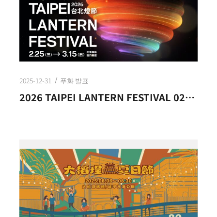
2025-12-31
푸화 발표
2026 TAIPEI LANTERN FESTIVAL 02.25(WED.) － 03.15(SUN.)