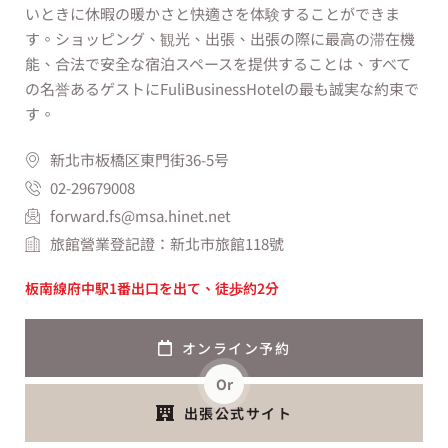
いときに休暇の暖かさと快適さを体験することができま
す。ショッピング、観光、出張、出張の際に最高の滞在機
能、合法で安全な宿泊スペースを提供することは、すべて
の名誉あるゲストにFuliBusinessHotelの最も誠実な約束で
す。
新北市板橋区東門街36-5号
02-29679008
forward.fs@msa.hinet.net
旅館營業登記證：新北市旅館118號
板南線府中駅1番出口を出て、徒歩約2分
オンライン予約
Or
出張公式サイト