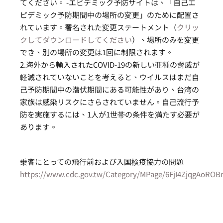
てください。 -エピデミック予防サイトは、「自己エ
ピデミック予防期間中の場所の変更」のために配置さ
れています。署名された変更ステートメント（
クリッ
クしてダウンロードしてください
）、場所のみを変更
でき、別の場所の変更は1回に制限されます。
2.海外から輸入されたCOVID-19の新しい亜種の脅威が
軽減されていないことを考えると、ウイルスはまだ自
己予防期間中の潜伏期間にある可能性があり、台湾の
家族は感染リスクにさらされていません。自己流行予
防を実施するには、1人が1世帯の条件を満たす必要が
あります。
乗客にとっての飛行前および入国検疫協力の問題
https://www.cdc.gov.tw/Category/MPage/6FjI4ZjqgAoR