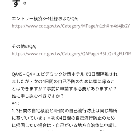
す。
エントリー検疫3+4仕様およびQA;
https://www.cdc.gov.tw/Category/MPage/n1zhXm4d4jIx2
その他のQA;
https://www.cdc.gov.tw/Category/QAPage/B5ttQxRgFUZl
QA45 – Q4。エピデミック対策ホテルで3日間隔離され
ましたが、次の4日間の自己予防のために家に帰るこ
とはできますか？事前に申請する必要がありますか？
誰に申し込むべきですか？
A4：
1. 3日間の自宅検疫と4日間の自己流行防止は同じ場所
に基づいています。次の4日間の自己流行防止のため
に帰国したい場合は、自己がいる地方自治体に申請し