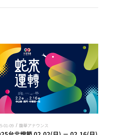
5-01-09
馥華アナウンス
025台北燈節 02.02(日) － 02.16(日)