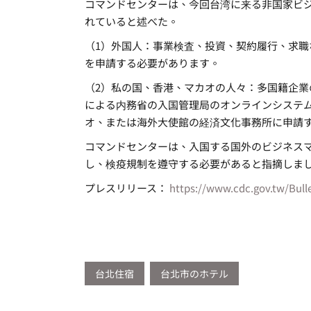
コマンドセンターは、今回台湾に来る非国家ビ
れていると述べた。
（1）外国人：事業検査、投資、契約履行、求
を申請する必要があります。
（2）私の国、香港、マカオの人々：多国籍企
による内務省の入国管理局のオンラインシステ
オ、または海外大使館の経済文化事務所に申請
コマンドセンターは、入国する国外のビジネス
し、検疫規制を遵守する必要があると指摘しま
プレスリリース：
https://www.cdc.gov.tw/Bull
台北住宿
台北市のホテル