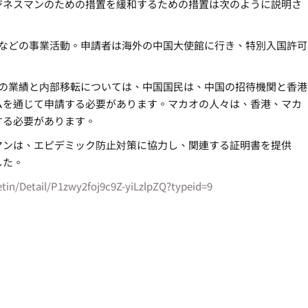
ジネスマンのための措置を緩和するための措置は次のように説明さ
職などの事業活動。申請者は海外の中国大使館に行き、特別入国許可
業の業績と内部移転については、中国国民は、中国の招待機関と香港
ムを通じて申請する必要があります。マカオの人々は、香港、マカ
する必要があります。
マンは、エピデミック防止対策に協力し、関連する証明書を提供
した。
etin/Detail/P1zwy2foj9c9Z-yiLzlpZQ?typeid=9