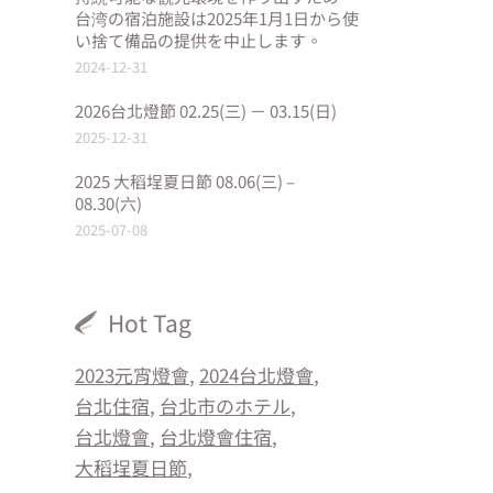
台湾の宿泊施設は2025年1月1日から使
い捨て備品の提供を中止します。
2024-12-31
2026台北燈節 02.25(三) － 03.15(日)
2025-12-31
2025 大稻埕夏日節 08.06(三) –
08.30(六)
2025-07-08
Hot Tag
2023元宵燈會
2024台北燈會
台北住宿
台北市のホテル
台北燈會
台北燈會住宿
大稻埕夏日節