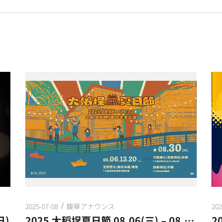
2025-07-08
馥華アナウンス
202
日)
2025 大稻埕夏日節 08.06(三) – 08.30(六)
2